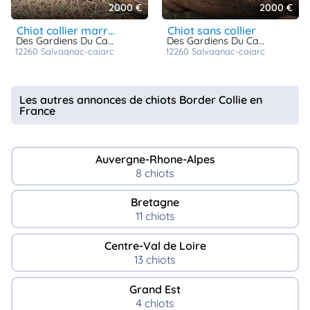
2000 €
2000 €
chiot collier marron
chiot sans collier
Des Gardiens Du Camp
Des Gardiens Du Camp
12260
salvagnac-cajarc
12260
salvagnac-cajarc
Les autres annonces de chiots Border Collie en
France
Auvergne-Rhone-Alpes
8 chiots
Bretagne
11 chiots
Centre-Val de Loire
13 chiots
Grand Est
4 chiots