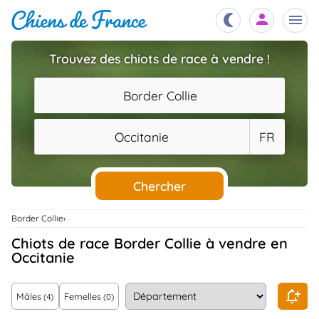
Trouvez des chiots de race à vendre !
Chiots
nibles,
Border Collie
aître
Éleveurs
Occitanie
FR
es et
mations
Étalons
ous
es
Chercher
les
po..
Chiens
Border Collie
ndre,
gree,
Chiots de race Border Collie à vendre en
..
Occitanie
Services
tteurs,
ons ..
Mâles
Femelles
(4)
(0)
Assurances