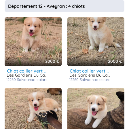
animo
Département 12 - Aveyron : 4 chiots
Connexion
Ou
éez
tre
mpte
2000 €
2000 €
chiot collier vert clair
chiot collier vert foncé
Des Gardiens Du Camp
Des Gardiens Du Camp
12260
salvagnac-cajarc
12260
salvagnac-cajarc