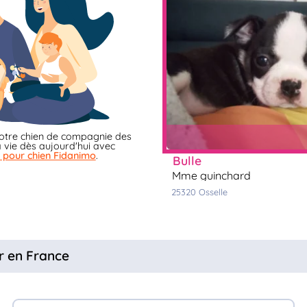
otre chien de compagnie des
 vie dès aujourd'hui avec
 pour chien Fidanimo
.
bulle
mme guinchard
25320
osselle
r en France