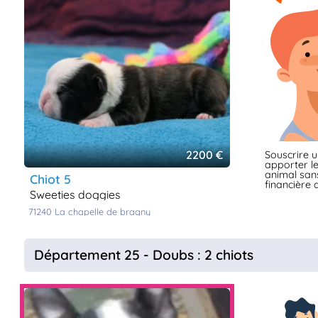
2200 €
Souscrire 
apporter le
animal sans
chiot 5
financière d
sweeties doggies
71240
la chapelle de bragny
Département 25 - Doubs : 2 chiots