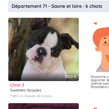
Département 71 - Saone et loire : 6 chiots
1800 €
Souscrire 
apporter le
animal sans
chiot 3
financière d
sweeties doggies
71240
la chapelle de bragny