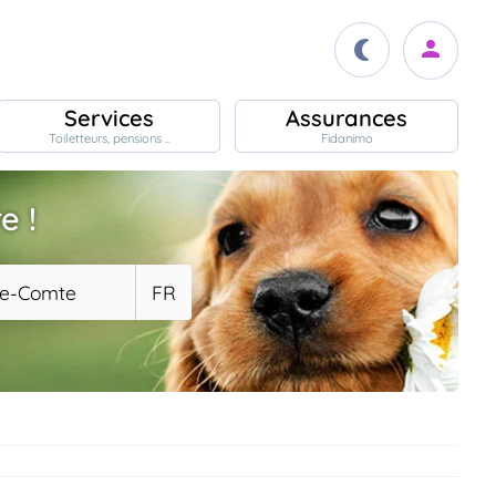
Services
Assurances
Toiletteurs, pensions ..
Fidanimo
e !
he-Comte
FR