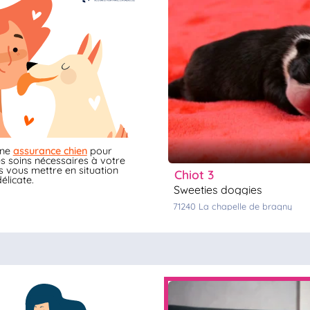
une
assurance chien
pour
s soins nécessaires à votre
 vous mettre en situation
chiot 3
élicate.
sweeties doggies
71240
la chapelle de bragny