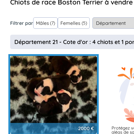
Chiots de race Boston Terrier à ven
Assurances
animo
Connexion
Filtrer par
Mâles
Femelles
(7)
(5)
Ou
éez
tre
Département 21 - Cote d'or : 4 chiots et 1 po
mpte
Protégez v
2000 €
aléas de sa