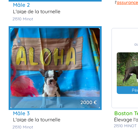
l'
assurance
mâle 2
l'aige de la tournelle
21510
minot
au
Pè
2000 €
mâle 3
Boston Te
l'aige de la tournelle
élevage l'
21510
MINOT
21510
minot