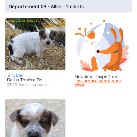
animo
Département 03 - Allier : 2 chiots
Connexion
Ou
éez
tre
mpte
braker
Fidanimo, l'expert de
De La Tanière De La Loupiote
l'
assurance santé pour
03120
barrais bussolles
chiot