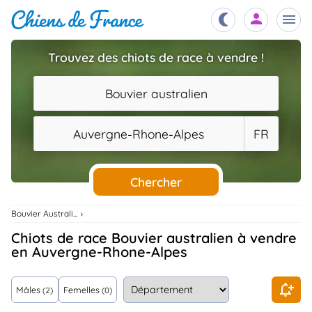
Trouvez des chiots de race à vendre !
Chiots
nibles,
Bouvier australien
aître
Éleveurs
Auvergne-Rhone-Alpes
FR
es et
mations
Étalons
ous
es
Chercher
les
po..
Chiens
Bouvier Australien
ndre,
gree,
Chiots de race Bouvier australien à vendre
..
en Auvergne-Rhone-Alpes
Services
tteurs,
ons ..
Mâles
Femelles
(2)
(0)
Assurances