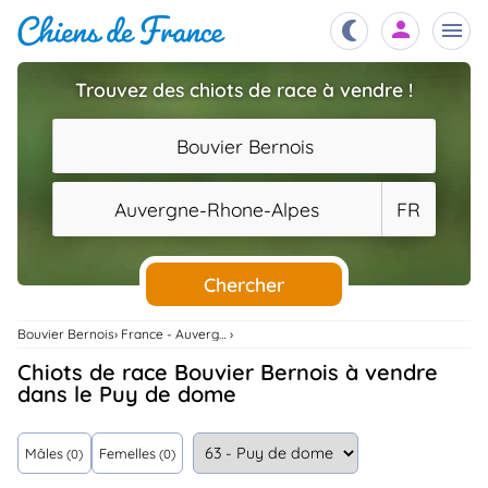
Trouvez des chiots de race à vendre !
Chiots
nibles,
Bouvier Bernois
aître
Éleveurs
Auvergne-Rhone-Alpes
FR
es et
mations
Étalons
ous
es
Chercher
les
po..
Chiens
Bouvier Bernois
France - Auvergne-Rhone-Alpes
ndre,
gree,
Chiots de race Bouvier Bernois à vendre
..
dans le Puy de dome
Services
tteurs,
ons ..
Mâles
Femelles
(0)
(0)
Assurances