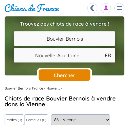
Trouvez des chiots de race à vendre !
Chiots
nibles,
Bouvier Bernois
aître
Éleveurs
Nouvelle-Aquitaine
FR
es et
mations
Étalons
ous
es
Chercher
les
po..
Chiens
Bouvier Bernois
France - Nouvelle-Aquitaine
ndre,
gree,
Chiots de race Bouvier Bernois à vendre
..
dans la Vienne
Services
tteurs,
ons ..
Mâles
Femelles
(0)
(0)
Assurances