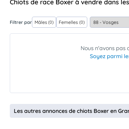
Chiots de race Boxer à vendre dans le
Assurances
animo
Connexion
Filtrer par
Mâles
Femelles
(0)
(0)
Ou
éez
tre
mpte
Nous n'avons pas d
Soyez parmi le
Les autres annonces de chiots Boxer en Gra