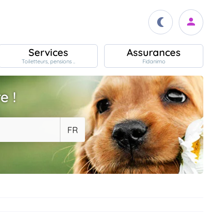
Services
Assurances
Toiletteurs, pensions ..
Fidanimo
e !
FR