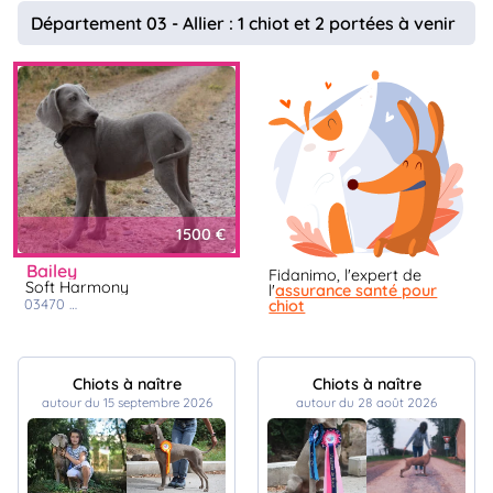
animo
Département 03 - Allier : 1 chiot et 2 portées à venir
Connexion
Ou
éez
tre
mpte
1500 €
bailey
Fidanimo, l'expert de
Soft Harmony
l'
assurance santé pour
03470
monetay sur loire
chiot
Chiots à naître
Chiots à naître
autour du 15 septembre 2026
autour du 28 août 2026