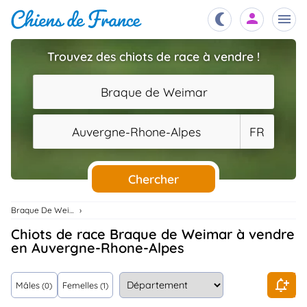
Trouvez des chiots de race à vendre !
Chiots
nibles,
Braque de Weimar
aître
Éleveurs
Auvergne-Rhone-Alpes
FR
es et
mations
Étalons
ous
es
Chercher
les
po..
Chiens
Braque De Weimar
ndre,
gree,
Chiots de race Braque de Weimar à vendre
..
en Auvergne-Rhone-Alpes
Services
tteurs,
ons ..
Mâles
Femelles
(0)
(1)
Assurances