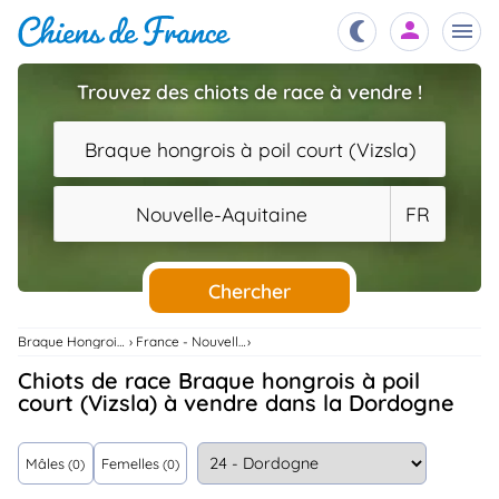
Trouvez des chiots de race à vendre !
Chiots
nibles,
Braque hongrois à poil court (Vizsla)
aître
Éleveurs
Nouvelle-Aquitaine
FR
es et
mations
Étalons
ous
es
Chercher
les
po..
Chiens
Braque Hongrois À Poil Court (Vizsla)
France - Nouvelle-Aquitaine
ndre,
gree,
Chiots de race Braque hongrois à poil
..
court (Vizsla) à vendre dans la Dordogne
Services
tteurs,
ons ..
Mâles
Femelles
(0)
(0)
Assurances