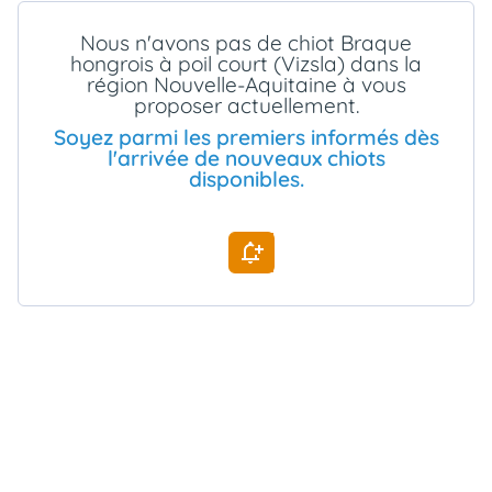
animo
Nous n'avons pas de chiot Braque
Connexion
hongrois à poil court (Vizsla) dans la
Ou
région Nouvelle-Aquitaine à vous
éez
proposer actuellement.
tre
mpte
Soyez parmi les premiers informés dès
l'arrivée de nouveaux chiots
disponibles.