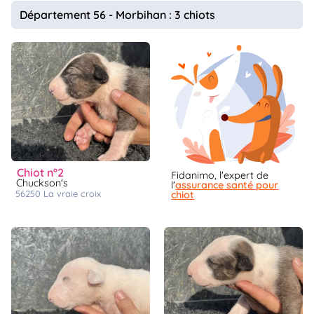
animo
Département 56 - Morbihan : 3 chiots
Connexion
Ou
éez
tre
mpte
chiot n°2
Fidanimo, l'expert de
Chuckson's
l'
assurance santé pour
56250
la vraie croix
chiot