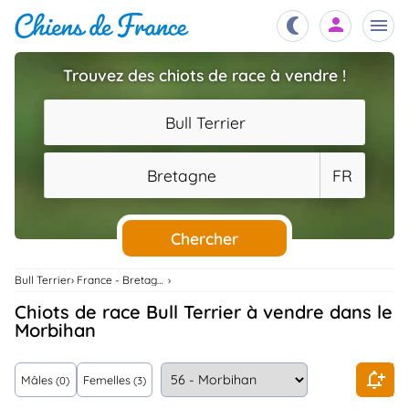
Trouvez des chiots de race à vendre !
Chiots
nibles,
Bull Terrier
aître
Éleveurs
Bretagne
FR
es et
mations
Étalons
ous
es
Chercher
les
po..
Chiens
Bull Terrier
France - Bretagne
ndre,
gree,
Chiots de race Bull Terrier à vendre dans le
..
Morbihan
Services
tteurs,
ons ..
Mâles
Femelles
(0)
(3)
Assurances