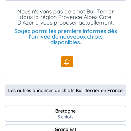
animo
Nous n'avons pas de chiot Bull Terrier
Connexion
dans la région Provence Alpes Cote
Ou
D'Azur à vous proposer actuellement.
éez
tre
Soyez parmi les premiers informés dès
mpte
l'arrivée de nouveaux chiots
disponibles.
Les autres annonces de chiots Bull Terrier en France
Bretagne
3 chiots
Grand Est