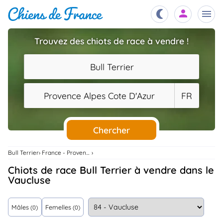
Trouvez des chiots de race à vendre !
Chiots
nibles,
Bull Terrier
aître
Éleveurs
Provence Alpes Cote D'Azur
FR
es et
mations
Étalons
ous
es
Chercher
les
po..
Chiens
Bull Terrier
France - Provence Alpes Cote D'Azur
ndre,
gree,
Chiots de race Bull Terrier à vendre dans le
..
Vaucluse
Services
tteurs,
ons ..
Mâles
Femelles
(0)
(0)
Assurances