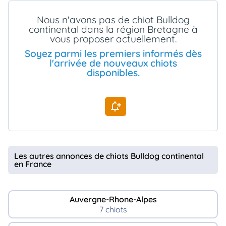
animo
Nous n'avons pas de chiot Bulldog
Connexion
continental dans la région Bretagne à
Ou
vous proposer actuellement.
éez
tre
Soyez parmi les premiers informés dès
mpte
l'arrivée de nouveaux chiots
disponibles.
Les autres annonces de chiots Bulldog continental
en France
Auvergne-Rhone-Alpes
7 chiots