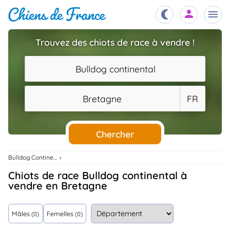
Trouvez des chiots de race à vendre !
Chiots
nibles,
Bulldog continental
aître
Éleveurs
Bretagne
FR
es et
mations
Étalons
ous
es
Chercher
les
po..
Chiens
Bulldog Continental
ndre,
gree,
Chiots de race Bulldog continental à
..
vendre en Bretagne
Services
tteurs,
ons ..
Mâles
Femelles
(0)
(0)
Assurances