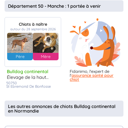
animo
Département 50 - Manche : 1 portée à venir
Connexion
Ou
éez
Chiots à naître
tre
autour du 28 septembre 2026
mpte
Père
Mère
Bulldog continental
Fidanimo, l'expert de
l'
assurance santé pour
élevage de la haute yvrande
chiot
50750
St Ebremond De Bonfosse
Les autres annonces de chiots Bulldog continental
en Normandie