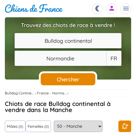
Trouvez des chiots de race à vendre !
Chiots
nibles,
Bulldog continental
aître
Éleveurs
Normandie
FR
es et
mations
Étalons
ous
es
Chercher
les
po..
Chiens
Bulldog Continental
France - Normandie
ndre,
gree,
Chiots de race Bulldog continental à
..
vendre dans la Manche
Services
tteurs,
ons ..
Mâles
Femelles
(0)
(0)
Assurances