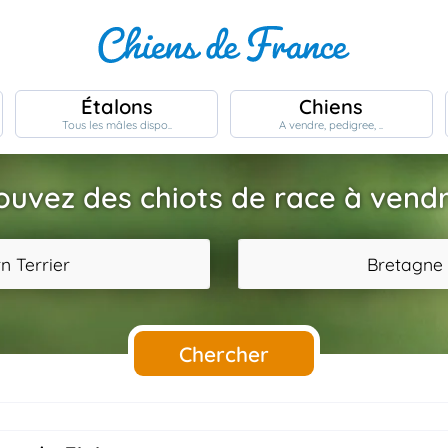
Étalons
Chiens
Tous les mâles dispo..
A vendre, pedigree, ..
ouvez des chiots de race à vendr
n Terrier
Bretagne
Chercher