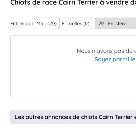
Chiots de race Cairn Terrier à vendre d
Assurances
animo
Connexion
Filtrer par
Mâles
Femelles
(0)
(0)
Ou
éez
tre
mpte
Nous n'avons pas de c
Soyez parmi le
Les autres annonces de chiots Cairn Terrier