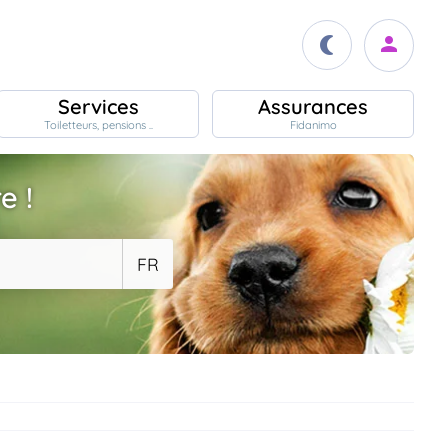
Services
Assurances
Toiletteurs, pensions ..
Fidanimo
e !
FR