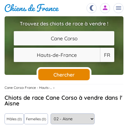
Trouvez des chiots de race à vendre !
Chiots
nibles,
Cane Corso
aître
Éleveurs
Hauts-de-France
FR
es et
mations
Étalons
ous
es
Chercher
les
po..
Chiens
Cane Corso
France - Hauts-De-France
ndre,
gree,
Chiots de race Cane Corso à vendre dans l'
..
Aisne
Services
tteurs,
ons ..
Mâles
Femelles
(0)
(0)
Assurances