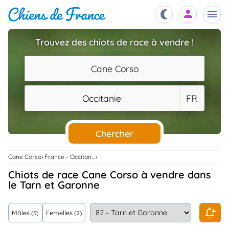
Trouvez des chiots de race à vendre !
Chiots
nibles,
Cane Corso
aître
Éleveurs
Occitanie
FR
es et
mations
Étalons
ous
es
Chercher
les
po..
Chiens
Cane Corso
France - Occitanie
ndre,
gree,
Chiots de race Cane Corso à vendre dans
..
le Tarn et Garonne
Services
tteurs,
ons ..
Mâles
Femelles
(5)
(2)
Assurances