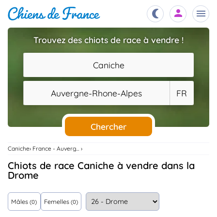
Trouvez des chiots de race à vendre !
Chiots
nibles,
Caniche
aître
Éleveurs
Auvergne-Rhone-Alpes
FR
es et
mations
Étalons
ous
es
Chercher
les
po..
Chiens
Caniche
France - Auvergne-Rhone-Alpes
ndre,
gree,
Chiots de race Caniche à vendre dans la
..
Drome
Services
tteurs,
ons ..
Mâles
Femelles
(0)
(0)
Assurances