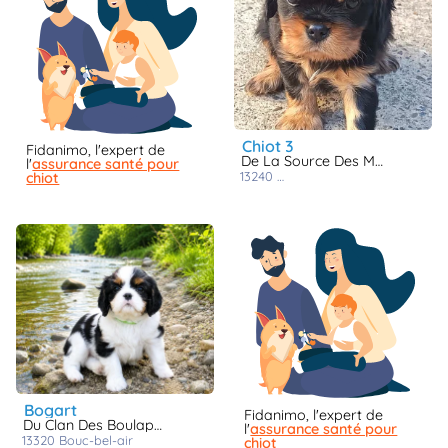
chiot 3
Fidanimo, l'expert de
De La Source Des Mayans
l'
assurance santé pour
13240
septemes les vallons
chiot
bogart
Fidanimo, l'expert de
Du Clan Des Boulapat
l'
assurance santé pour
13320
bouc-bel-air
chiot