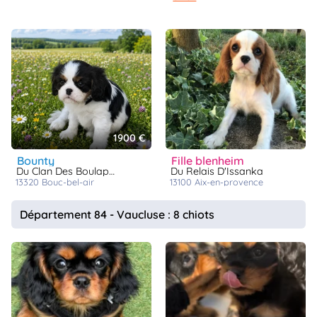
1900 €
bounty
fille blenheim
Du Clan Des Boulapat
Du Relais D'Issanka
13320
bouc-bel-air
13100
aix-en-provence
Département 84 - Vaucluse : 8 chiots