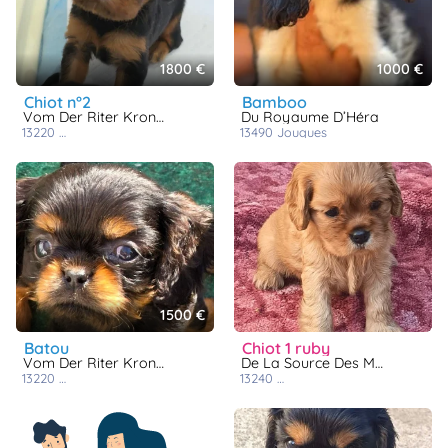
1800 €
1000 €
chiot n°2
bamboo
Vom Der Riter Kronen
Du Royaume D’Héra
13220
chateauneuf les martigues
13490
jouques
1500 €
batou
chiot 1 ruby
Vom Der Riter Kronen
De La Source Des Mayans
13220
chateauneuf les martigues
13240
septemes les vallons