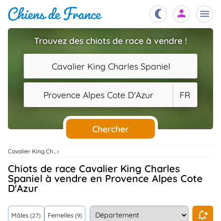
Trouvez des chiots de race à vendre !
Chiots
nibles,
Cavalier King Charles Spaniel
aître
Éleveurs
Provence Alpes Cote D'Azur
FR
es et
mations
Étalons
ous
es
Chercher
les
po..
Chiens
Cavalier King Charles Spaniel
ndre,
gree,
Chiots de race Cavalier King Charles
..
Spaniel à vendre en Provence Alpes Cote
Services
D'Azur
tteurs,
ons ..
Assurances
Mâles
Femelles
(27)
(9)