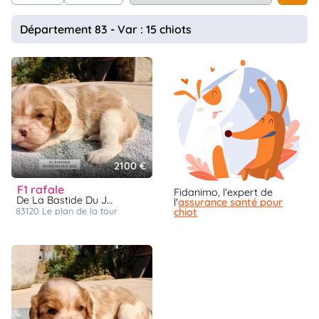
animo
Département 83 - Var : 15 chiots
Connexion
Ou
éez
tre
mpte
2100 €
f1 rafale
Fidanimo, l'expert de
De La Bastide Du Jas De Jeromes
l'
assurance santé pour
83120
le plan de la tour
chiot