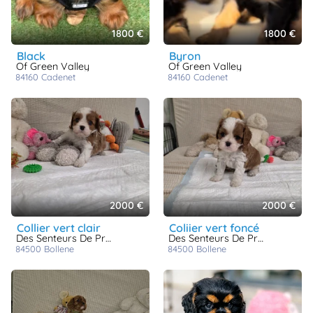
1800 €
1800 €
black
byron
Of Green Valley
Of Green Valley
84160
cadenet
84160
cadenet
2000 €
2000 €
collier vert clair
coliier vert foncé
Des Senteurs De Provence
Des Senteurs De Provence
84500
bollene
84500
bollene