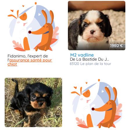
1980 €
m2 vadline
Fidanimo, l'expert de
De La Bastide Du Jas De Jeromes
l'
assurance santé pour
83120
le plan de la tour
chiot