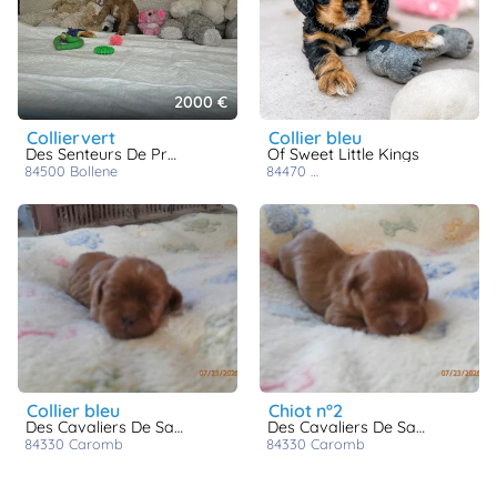
2000 €
colliervert
collier bleu
Des Senteurs De Provence
Of Sweet Little Kings
84500
bollene
84470
chateauneuf de gadagne
collier bleu
chiot n°2
Des Cavaliers De Saint Clou
Des Cavaliers De Saint Clou
84330
caromb
84330
caromb