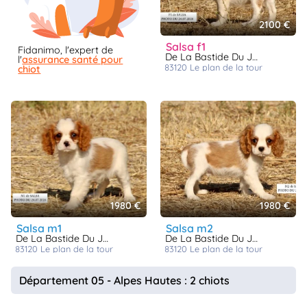
2100 €
salsa f1
Fidanimo, l'expert de
De La Bastide Du Jas De Jeromes
l'
assurance santé pour
83120
le plan de la tour
chiot
1980 €
1980 €
salsa m1
salsa m2
De La Bastide Du Jas De Jeromes
De La Bastide Du Jas De Jeromes
83120
le plan de la tour
83120
le plan de la tour
Département 05 - Alpes Hautes : 2 chiots