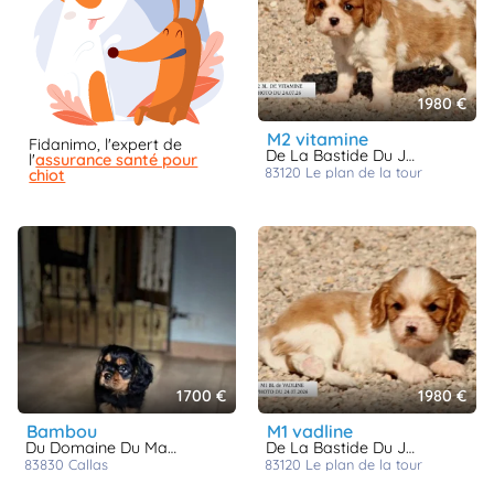
1980 €
m2 vitamine
Fidanimo, l'expert de
De La Bastide Du Jas De Jeromes
l'
assurance santé pour
83120
le plan de la tour
chiot
1700 €
1980 €
bambou
m1 vadline
Du Domaine Du Mas D'Or
De La Bastide Du Jas De Jeromes
83830
callas
83120
le plan de la tour