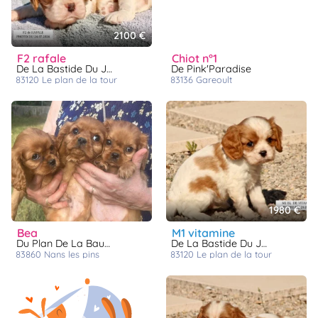
2100 €
f2 rafale
chiot n°1
De La Bastide Du Jas De Jeromes
De Pink'Paradise
83120
le plan de la tour
83136
gareoult
1980 €
bea
m1 vitamine
Du Plan De La Baume
De La Bastide Du Jas De Jeromes
83860
nans les pins
83120
le plan de la tour