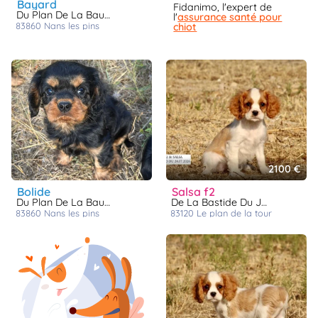
bayard
Fidanimo, l'expert de
Du Plan De La Baume
l'
assurance santé pour
83860
nans les pins
chiot
2100 €
bolide
salsa f2
Du Plan De La Baume
De La Bastide Du Jas De Jeromes
83860
nans les pins
83120
le plan de la tour