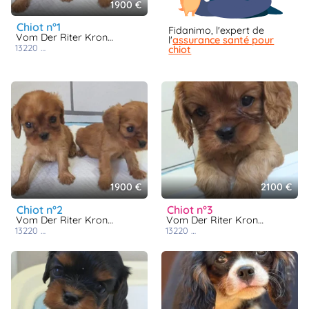
1900 €
chiot n°1
Fidanimo, l'expert de
Vom Der Riter Kronen
l'
assurance santé pour
13220
chateauneuf les martigues
chiot
1900 €
2100 €
chiot n°2
chiot n°3
Vom Der Riter Kronen
Vom Der Riter Kronen
13220
chateauneuf les martigues
13220
chateauneuf les martigues