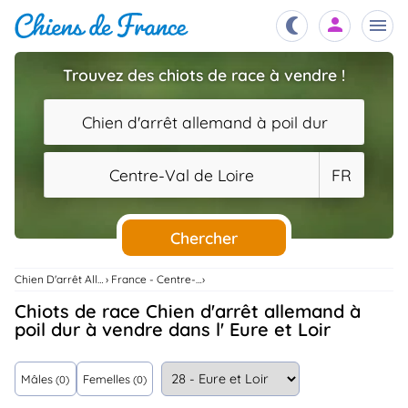
Trouvez des chiots de race à vendre !
Chiots
nibles,
Chien d'arrêt allemand à poil dur
aître
Éleveurs
Centre-Val de Loire
FR
es et
mations
Étalons
ous
es
Chercher
les
po..
Chiens
Chien D'arrêt Allemand À Poil Dur
France - Centre-Val De Loire
ndre,
gree,
Chiots de race Chien d'arrêt allemand à
..
poil dur à vendre dans l' Eure et Loir
Services
tteurs,
ons ..
Mâles
Femelles
(0)
(0)
Assurances