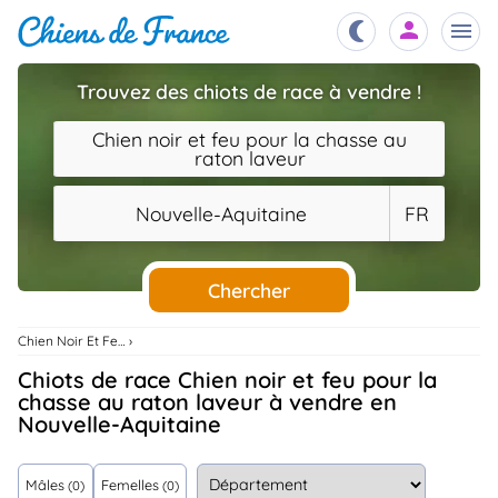
Trouvez des chiots de race à vendre !
Chiots
Chien noir et feu pour la chasse au
nibles,
aître
raton laveur
Éleveurs
Nouvelle-Aquitaine
FR
es et
mations
Étalons
ous
es
Chercher
les
po..
Chiens
Chien Noir Et Feu Pour La Chasse Au Raton Laveur
ndre,
gree,
Chiots de race Chien noir et feu pour la
..
chasse au raton laveur à vendre en
Services
Nouvelle-Aquitaine
tteurs,
ons ..
Assurances
Mâles
Femelles
(0)
(0)