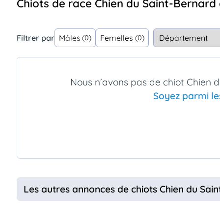
Chiots de race Chien du Saint-Bernar
Assurances
animo
Connexion
Filtrer par
Mâles
Femelles
(0)
(0)
Ou
éez
tre
mpte
Nous n'avons pas de chiot Chien 
Soyez parmi le
Les autres annonces de chiots Chien du Sai