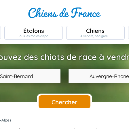
Étalons
Chiens
Tous les mâles dispo..
A vendre, pedigree, ..
ouvez des chiots de race à vendr
 Saint-Bernard
Auvergne-Rhone
Chercher
-Alpes