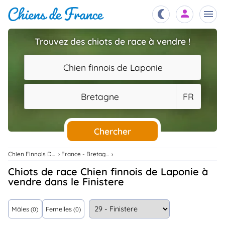
Trouvez des chiots de race à vendre !
Chiots
nibles,
Chien finnois de Laponie
aître
Éleveurs
Bretagne
FR
es et
mations
Étalons
ous
es
Chercher
les
po..
Chiens
Chien Finnois De Laponie
France - Bretagne
ndre,
gree,
Chiots de race Chien finnois de Laponie à
..
vendre dans le Finistere
Services
tteurs,
ons ..
Mâles
Femelles
(0)
(0)
Assurances