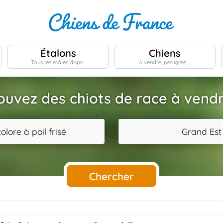
Étalons
Chiens
Tous les mâles dispo..
A vendre, pedigree, ..
ouvez des chiots de race à vendr
olore à poil frisé
Grand Est
Chercher