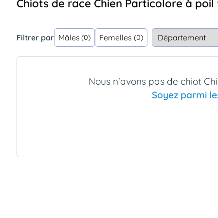
Chiots de race Chien Particolore à poi
Assurances
animo
Connexion
Filtrer par
Mâles
Femelles
(0)
(0)
Ou
éez
tre
mpte
Nous n'avons pas de chiot Chie
Soyez parmi le