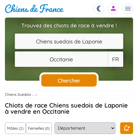
Trouvez des chiots de race à vendre !
Chiots
nibles,
Chiens suedois de Laponie
aître
Éleveurs
Occitanie
FR
es et
mations
Étalons
ous
es
Chercher
les
po..
Chiens
Chiens Suedois De Laponie
ndre,
gree,
Chiots de race Chiens suedois de Laponie
..
à vendre en Occitanie
Services
tteurs,
ons ..
Mâles
Femelles
(2)
(0)
Assurances