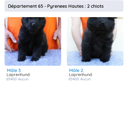
animo
Département 65 - Pyrenees Hautes : 2 chiots
Connexion
Ou
éez
tre
mpte
mâle 3
mâle 2
Laprenhund
Laprenhund
65400
aucun
65400
aucun