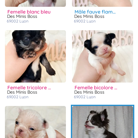
femelle blanc bleu
mâle fauve flamme blanche sur la tête
Des Minis Boss
Des Minis Boss
69002
lyon
69002
lyon
femelle tricolore noir feu blanc
femelle bicolore blanc noir
Des Minis Boss
Des Minis Boss
69002
lyon
69002
lyon