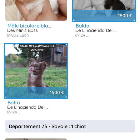
1500 €
mâle bicolore blanc bleu
baldo
Des Minis Boss
De L'hacienda Del Matador
69002
lyon
69124
colombier - saugnieu
1500 €
balto
De L'hacienda Del Matador
69124
colombier - saugnieu
Département 73 - Savoie : 1 chiot