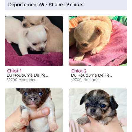
Département 69 - Rhone : 9 chiots
chiot 1
chiot 2
Du Royaume De Perla
Du Royaume De Perla
69700
montagny
69700
montagny