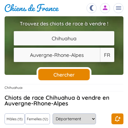
Trouvez des chiots de race à vendre !
Chiots
nibles,
Chihuahua
aître
Éleveurs
Auvergne-Rhone-Alpes
FR
es et
mations
Étalons
ous
es
Chercher
les
po..
Chiens
Chihuahua
ndre,
gree,
Chiots de race Chihuahua à vendre en
..
Auvergne-Rhone-Alpes
Services
tteurs,
ons ..
Mâles
Femelles
(13)
(12)
Assurances