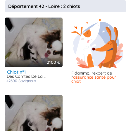
animo
Département 42 - Loire : 2 chiots
Connexion
Ou
éez
tre
mpte
2100 €
chiot n°1
Fidanimo, l'expert de
Des Comtes De La Plaines Du Forez
l'
assurance santé pour
42600
savigneux
chiot