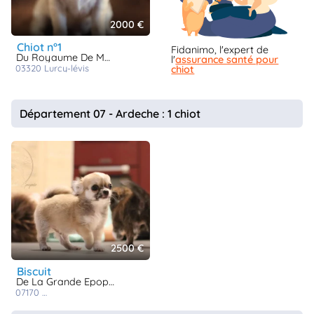
2000 €
chiot n°1
Fidanimo, l'expert de
Du Royaume De Matiliane
l'
assurance santé pour
03320
lurcy-lévis
chiot
Département 07 - Ardeche : 1 chiot
2500 €
biscuit
De La Grande Epopée
07170
villeneuve de berg