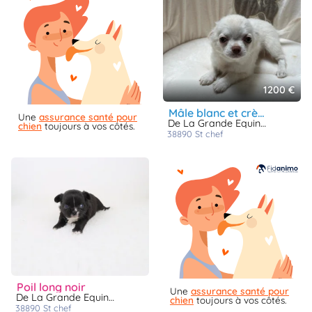
1200 €
mâle blanc et crème poil long
Une
assurance santé pour
De La Grande Equinoxe
chien
toujours à vos côtés.
38890
st chef
poil long noir
Une
assurance santé pour
De La Grande Equinoxe
chien
toujours à vos côtés.
38890
st chef