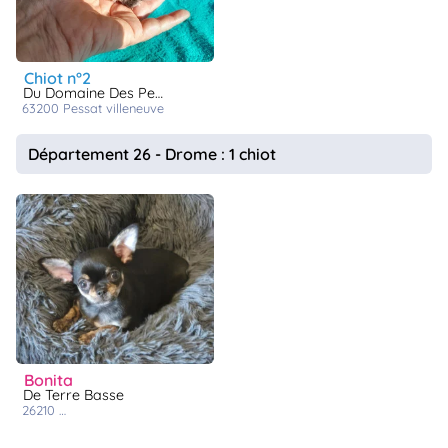
chiot n°2
Du Domaine Des Petits Samouraïs
63200
pessat villeneuve
Département 26 - Drome : 1 chiot
bonita
De Terre Basse
26210
st sorlin en valloire