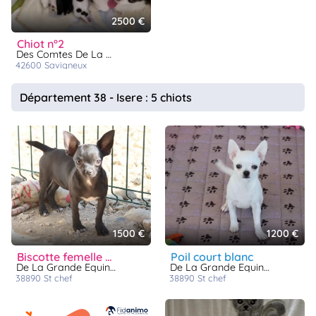
2500 €
chiot n°2
Des Comtes De La Plaines Du Forez
42600
savigneux
Département 38 - Isere : 5 chiots
1500 €
1200 €
biscotte femelle poil court noire
poil court blanc
De La Grande Equinoxe
De La Grande Equinoxe
38890
st chef
38890
st chef