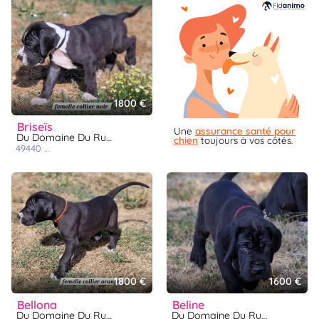
1800 €
briseïs
Une
assurance santé pour
Du Domaine Du Rupt De Mad
chien
toujours à vos côtés.
49440
challain la potherie
1800 €
1600 €
bellona
beline
Du Domaine Du Rupt De Mad
Du Domaine Du Rupt De Mad