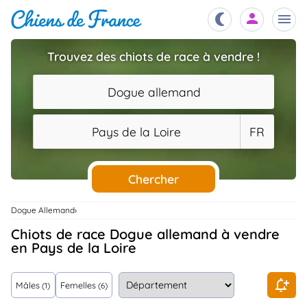
Trouvez des chiots de race à vendre !
Chiots
nibles,
Dogue allemand
aître
Éleveurs
Pays de la Loire
FR
es et
mations
Étalons
ous
es
Chercher
les
po..
Chiens
Dogue Allemand
ndre,
gree,
Chiots de race Dogue allemand à vendre
..
en Pays de la Loire
Services
tteurs,
ons ..
Mâles
Femelles
(1)
(6)
Assurances