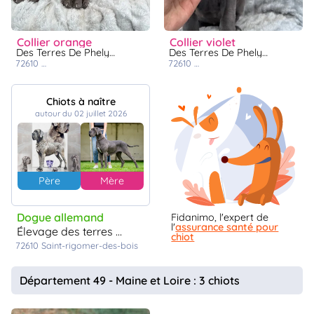
collier orange
collier violet
Des Terres De Phelyzia
Des Terres De Phelyzia
72610
saint-rigomer-des-bois
72610
saint-rigomer-des-bois
Chiots à naître
autour du 02 juillet 2026
Père
Mère
Dogue allemand
Fidanimo, l'expert de
l'
assurance santé pour
élevage des terres de phelyzia
chiot
72610
Saint-rigomer-des-bois
Département 49 - Maine et Loire : 3 chiots