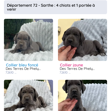
animo
Département 72 - Sarthe : 4 chiots et 1 portée à
venir
Connexion
Ou
éez
tre
mpte
collier bleu foncé
collier jaune
Des Terres De Phelyzia
Des Terres De Phelyzia
72610
saint-rigomer-des-bois
72610
saint-rigomer-des-bois