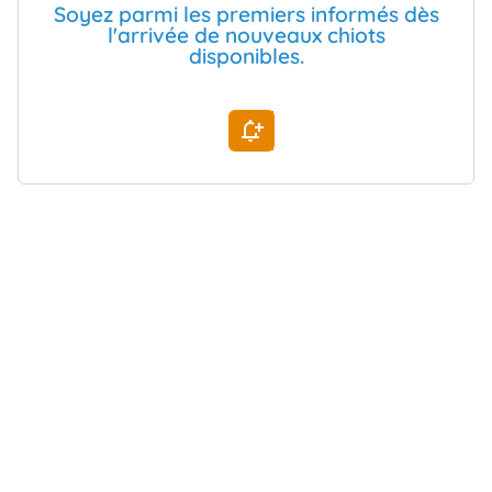
Soyez parmi les premiers informés dès
animo
l'arrivée de nouveaux chiots
Connexion
disponibles.
Ou
éez
tre
mpte