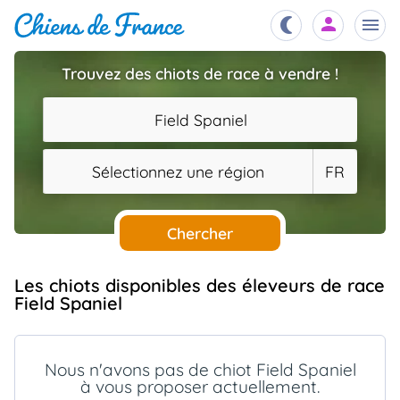
Trouvez des chiots de race à vendre !
Chiots
nibles,
Field Spaniel
aître
Éleveurs
Sélectionnez une région
FR
es et
mations
Étalons
ous
es
Chercher
les
po..
Chiens
Les chiots disponibles des éleveurs de race
ndre,
gree,
Field Spaniel
..
Services
tteurs,
ons ..
Nous n'avons pas de chiot Field Spaniel
à vous proposer actuellement.
Assurances