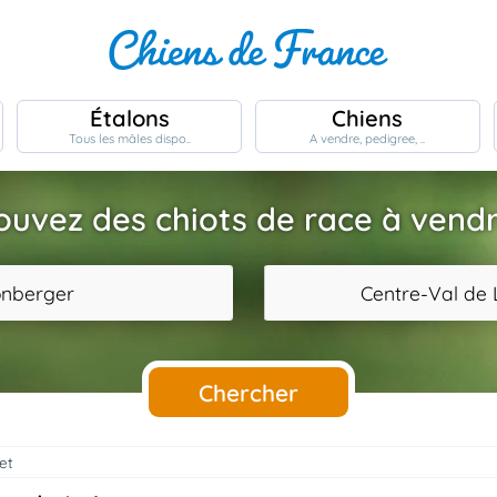
Étalons
Chiens
Tous les mâles dispo..
A vendre, pedigree, ..
ouvez des chiots de race à vendr
onberger
Centre-Val de 
Chercher
ret