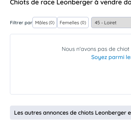
Chiots de race Leonberger à vendre da
Assurances
animo
Connexion
Filtrer par
Mâles
Femelles
(0)
(0)
Ou
éez
tre
mpte
Nous n'avons pas de chiot
Soyez parmi le
Les autres annonces de chiots Leonberger 