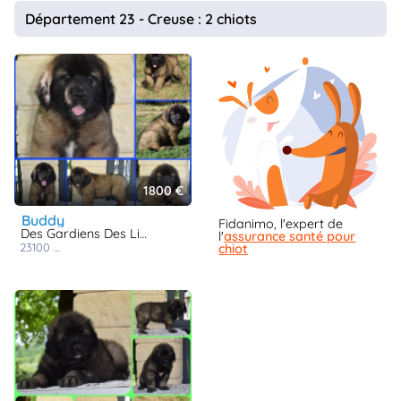
animo
Département 23 - Creuse : 2 chiots
Connexion
Ou
éez
tre
mpte
1800 €
buddy
Fidanimo, l'expert de
Des Gardiens Des Lions
l'
assurance santé pour
23100
st martial le vieux
chiot