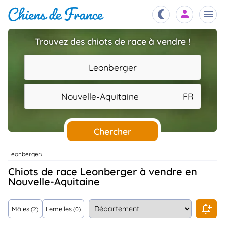
Trouvez des chiots de race à vendre !
Chiots
nibles,
Leonberger
aître
Éleveurs
Nouvelle-Aquitaine
FR
es et
mations
Étalons
ous
es
Chercher
les
po..
Chiens
Leonberger
ndre,
gree,
Chiots de race Leonberger à vendre en
..
Nouvelle-Aquitaine
Services
tteurs,
ons ..
Mâles
Femelles
(2)
(0)
Assurances