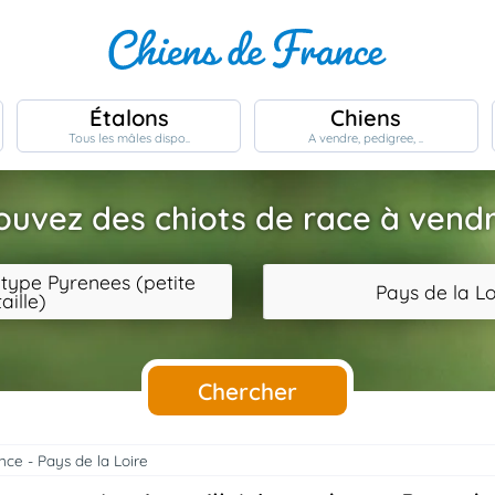
Étalons
Chiens
Tous les mâles dispo..
A vendre, pedigree, ..
ouvez des chiots de race à vendr
 type Pyrenees (petite
Pays de la Lo
taille)
Chercher
nce - Pays de la Loire