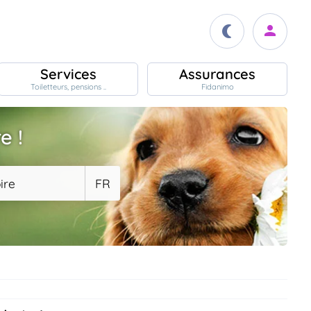
Services
Assurances
Toiletteurs, pensions ..
Fidanimo
e !
ire
FR