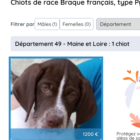
Chiots de race Braque français, type P
Assurances
animo
Connexion
Filtrer par
Mâles
Femelles
(1)
(0)
Ou
éez
tre
Département 49 - Maine et Loire : 1 chiot
mpte
Protégez v
1200 €
aléas de sa