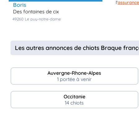
l'
assurance
boris
des fontaines de cix
49260
le puy-notre-dame
Les autres annonces de chiots Braque françai
Auvergne-Rhone-Alpes
1 portée à venir
Occitanie
14 chiots