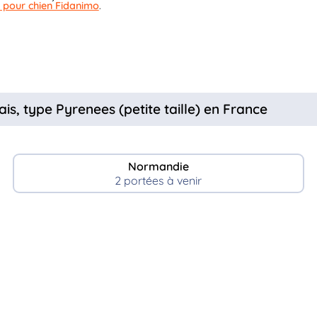
 pour chien Fidanimo
.
s, type Pyrenees (petite taille) en France
Normandie
2 portées à venir