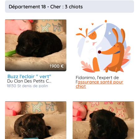
animo
Département 18 - Cher : 3 chiots
Connexion
Ou
éez
tre
mpte
1900 €
buzz l'eclair " vert"
Fidanimo, l'expert de
Du Clan Des Petits Colonels
l'
assurance santé pour
18130
st denis de palin
chiot