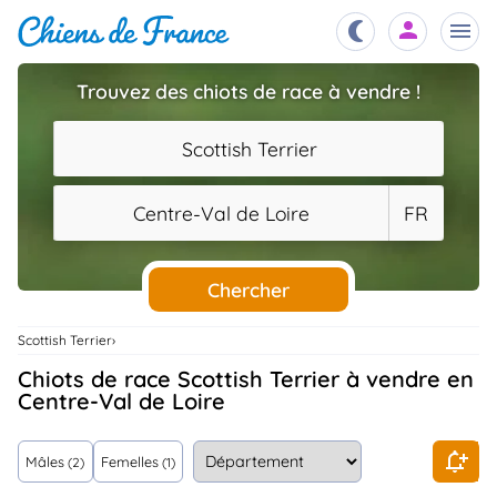
Trouvez des chiots de race à vendre !
Chiots
nibles,
Scottish Terrier
aître
Éleveurs
Centre-Val de Loire
FR
es et
mations
Étalons
ous
es
Chercher
les
po..
Chiens
Scottish Terrier
ndre,
gree,
Chiots de race Scottish Terrier à vendre en
..
Centre-Val de Loire
Services
tteurs,
ons ..
Mâles
Femelles
(2)
(1)
Assurances