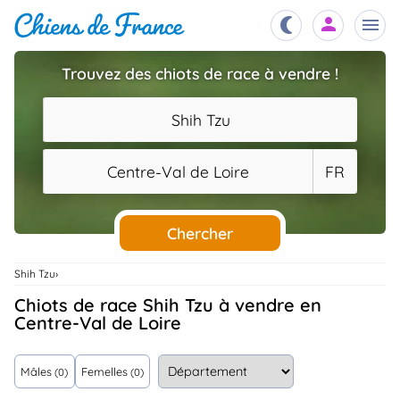
Trouvez des chiots de race à vendre !
Chiots
nibles,
Shih Tzu
aître
Éleveurs
Centre-Val de Loire
FR
es et
mations
Étalons
ous
es
Chercher
les
po..
Chiens
Shih Tzu
ndre,
gree,
Chiots de race Shih Tzu à vendre en
..
Centre-Val de Loire
Services
tteurs,
ons ..
Mâles
Femelles
(0)
(0)
Assurances