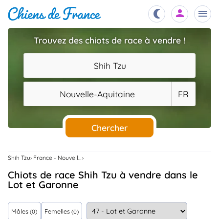
Trouvez des chiots de race à vendre !
Chiots
nibles,
Shih Tzu
aître
Éleveurs
Nouvelle-Aquitaine
FR
es et
mations
Étalons
ous
es
Chercher
les
po..
Chiens
ndre,
Shih Tzu
France - Nouvelle-Aquitaine
gree,
..
Chiots de race Shih Tzu à vendre dans le
Services
Lot et Garonne
tteurs,
ons ..
Mâles
Femelles
(0)
(0)
Assurances