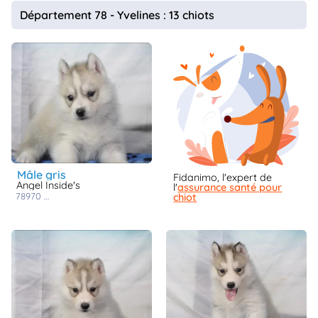
animo
Département 78 - Yvelines : 13 chiots
Connexion
Ou
éez
tre
mpte
mâle gris
Fidanimo, l'expert de
Angel Inside's
l'
assurance santé pour
78970
mezieres sur seine
chiot