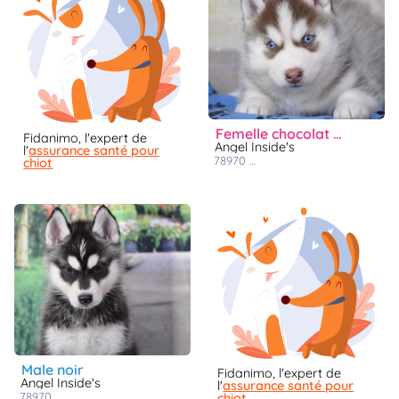
femelle chocolat aux yeux bleus
Fidanimo, l'expert de
Angel Inside's
l'
assurance santé pour
78970
mezieres sur seine
chiot
male noir
Fidanimo, l'expert de
Angel Inside's
l'
assurance santé pour
78970
mezieres sur seine
chiot