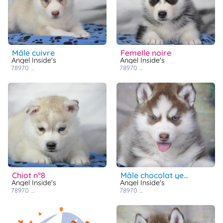
mâle cuivre
femelle noire
Angel Inside's
Angel Inside's
78970
mezieres sur seine
78970
mezieres sur seine
chiot n°8
mâle chocolat yeux vairons
Angel Inside's
Angel Inside's
78970
mezieres sur seine
78970
mezieres sur seine