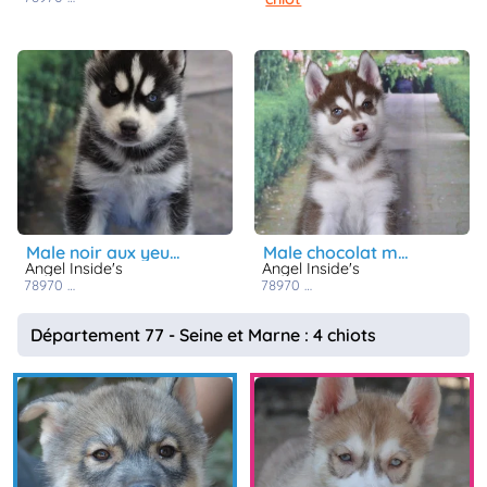
male noir aux yeux vairons
male chocolat masqué aux yeux particolores
Angel Inside's
Angel Inside's
78970
mezieres sur seine
78970
mezieres sur seine
Département 77 - Seine et Marne : 4 chiots