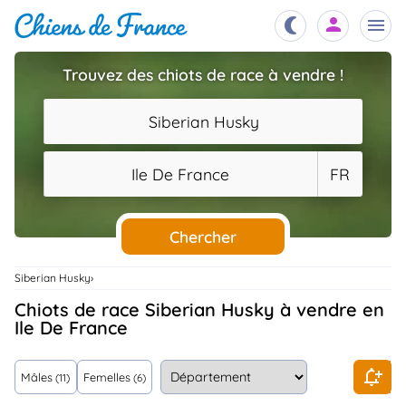
Trouvez des chiots de race à vendre !
Chiots
nibles,
Siberian Husky
aître
Éleveurs
Ile De France
FR
es et
mations
Étalons
ous
es
Chercher
les
po..
Chiens
Siberian Husky
ndre,
gree,
Chiots de race Siberian Husky à vendre en
..
Ile De France
Services
tteurs,
ons ..
Mâles
Femelles
(11)
(6)
Assurances