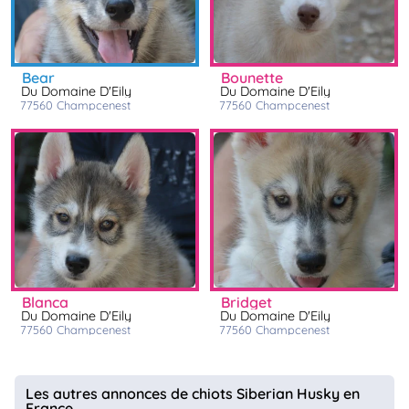
bear
bounette
Du Domaine D'Eily
Du Domaine D'Eily
77560
champcenest
77560
champcenest
blanca
bridget
Du Domaine D'Eily
Du Domaine D'Eily
77560
champcenest
77560
champcenest
Les autres annonces de chiots Siberian Husky en
France