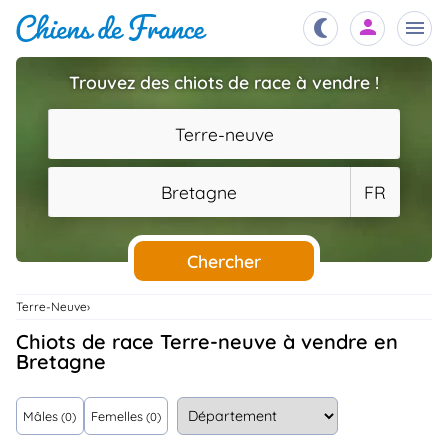
Trouvez des chiots de race à vendre !
Chiots
nibles,
Terre-neuve
aître
Éleveurs
Bretagne
FR
es et
mations
Étalons
ous
es
Chercher
les
po..
Chiens
Terre-Neuve
ndre,
gree,
Chiots de race Terre-neuve à vendre en
..
Bretagne
Services
tteurs,
ons ..
Mâles
Femelles
(0)
(0)
Assurances