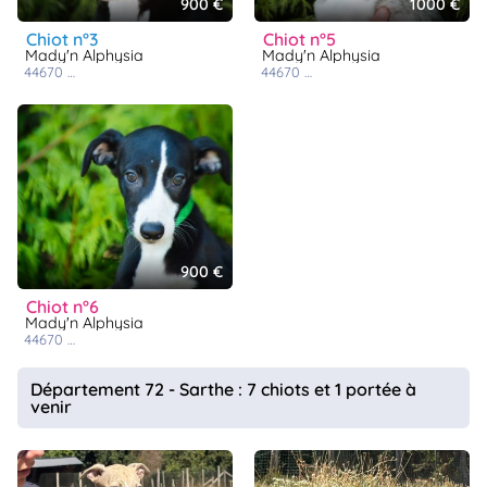
900 €
1000 €
chiot n°3
chiot n°5
Mady'n Alphysia
Mady'n Alphysia
44670
juigné des moutiers
44670
juigné des moutiers
900 €
chiot n°6
Mady'n Alphysia
44670
juigné des moutiers
Département 72 - Sarthe : 7 chiots et 1 portée à
venir