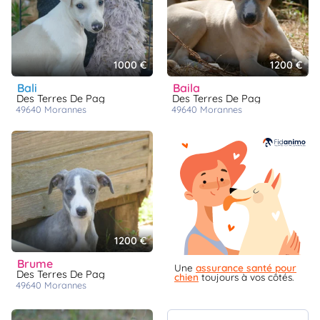
1000 €
1200 €
bali
baila
Des Terres De Pag
Des Terres De Pag
49640
morannes
49640
morannes
1200 €
brume
Une
assurance santé pour
Des Terres De Pag
chien
toujours à vos côtés.
49640
morannes