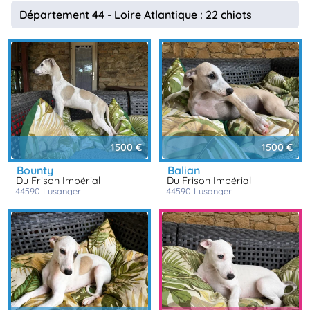
animo
Département 44 - Loire Atlantique : 22 chiots
Connexion
Ou
éez
tre
mpte
1500 €
1500 €
bounty
balian
Du Frison Impérial
Du Frison Impérial
44590
lusanger
44590
lusanger