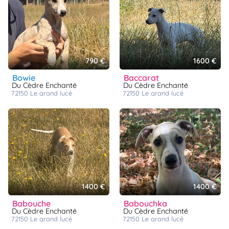
790 €
1600 €
bowie
baccarat
Du Cèdre Enchanté
Du Cèdre Enchanté
72150
le grand lucé
72150
le grand lucé
1400 €
1400 €
babouche
babouchka
Du Cèdre Enchanté
Du Cèdre Enchanté
72150
le grand lucé
72150
le grand lucé