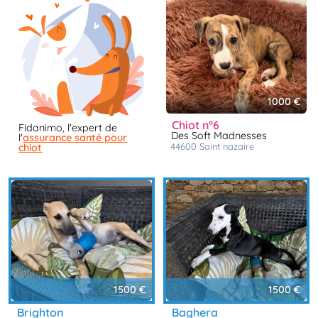
1000 €
chiot n°6
Fidanimo, l'expert de
Des Soft Madnesses
l'
assurance santé pour
44600
saint nazaire
chiot
1500 €
1500 €
brighton
baghera