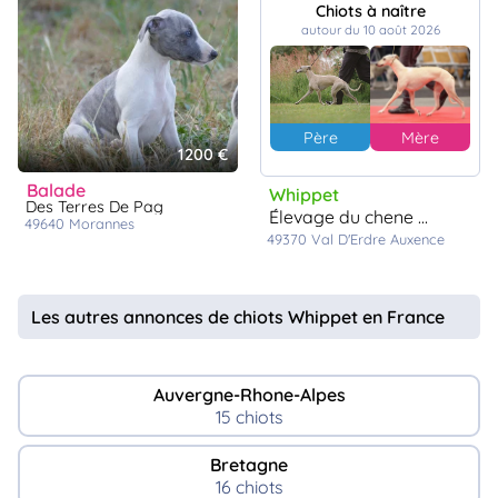
Chiots à naître
autour du 10 août 2026
Père
Mère
1200 €
balade
Whippet
Des Terres De Pag
élevage du chene des morinieres
49640
morannes
49370
Val D'Erdre Auxence
Les autres annonces de chiots Whippet en France
Auvergne-Rhone-Alpes
15 chiots
Bretagne
16 chiots