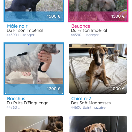
1500 €
1500 €
mâle noir
beyonce
Du Frison Impérial
Du Frison Impérial
44590
lusanger
44590
lusanger
1200 €
1000 €
bacchus
chiot n°2
Du Puits D'Eloquengo
Des Soft Madnesses
44760
la bernerie en retz
44600
saint nazaire