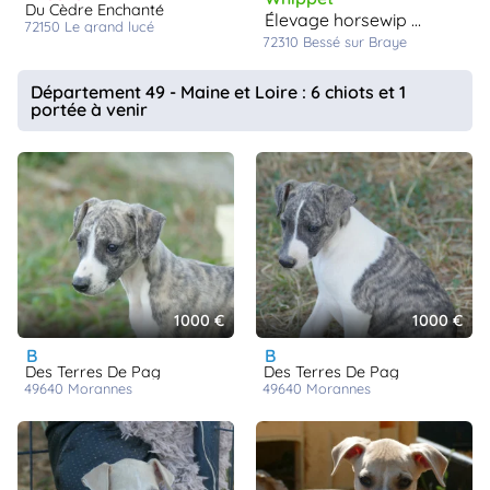
Du Cèdre Enchanté
élevage horsewip gold
72150
le grand lucé
72310
bessé sur Braye
Département 49 - Maine et Loire : 6 chiots et 1
portée à venir
1000 €
1000 €
b
b
Des Terres De Pag
Des Terres De Pag
49640
morannes
49640
morannes