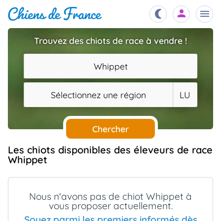
Trouvez des chiots de race à vendre !
Chiots
nibles,
Whippet
aître
Éleveurs
Sélectionnez une région
LU
es et
mations
Étalons
ous
es
Chercher
les
po..
Chiens
Les chiots disponibles des éleveurs de race
Whippet
ndre,
gree,
..
Services
tteurs,
Nous n'avons pas de chiot Whippet à
ons ..
vous proposer actuellement.
Assurances
Soyez parmi les premiers informés dès