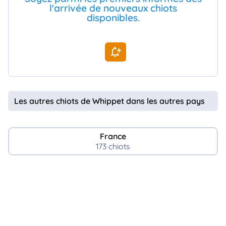
l'arrivée de nouveaux chiots
animo
disponibles.
Connexion
Ou
éez
tre
mpte
Les autres chiots de Whippet dans les autres pays
France
173 chiots