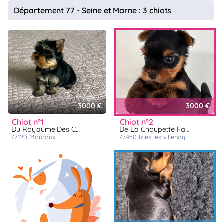
animo
Département 77 - Seine et Marne : 3 chiots
Connexion
Ou
éez
tre
mpte
3000 €
3000 €
chiot n°1
chiot n°2
Du Royaume Des Choupettes
De La Choupette Family
77120
mouroux
77450
isles les villenoy