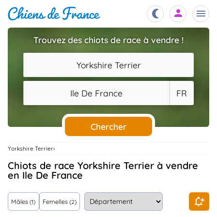
Trouvez des chiots de race à vendre !
Chiots
nibles,
Yorkshire Terrier
aître
Éleveurs
Ile De France
FR
es et
mations
Étalons
ous
es
Chercher
les
po..
Chiens
Yorkshire Terrier
ndre,
gree,
Chiots de race Yorkshire Terrier à vendre
..
en Ile De France
Services
tteurs,
ons ..
Mâles
Femelles
(1)
(2)
Assurances