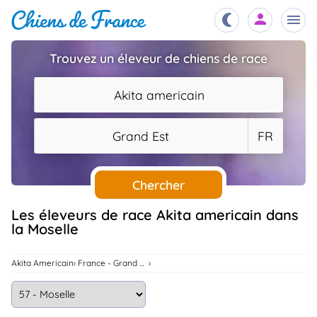
Trouvez un éleveur de chiens de race
Chiots
nibles,
Akita americain
aître
Éleveurs
Grand Est
FR
es et
mations
Étalons
ous
es
Chercher
les
po..
Chiens
Les éleveurs de race Akita americain dans
la Moselle
ndre,
gree,
..
Services
Akita Americain
France - Grand Est
tteurs,
ons ..
Assurances