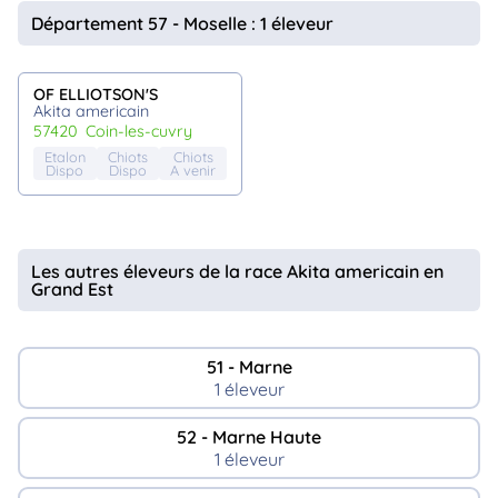
animo
Département 57 - Moselle : 1 éleveur
Connexion
Ou
éez
OF ELLIOTSON'S
tre
Akita americain
mpte
57420
coin-les-cuvry
Etalon
Chiots
Chiots
Dispo
Dispo
A venir
Les autres éleveurs de la race Akita americain en
Grand Est
51 - Marne
1 éleveur
52 - Marne Haute
1 éleveur