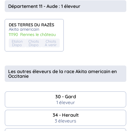
animo
Département 11 - Aude : 1 éleveur
Connexion
Ou
éez
DES TERRES DU RAZÈS
tre
Akita americain
mpte
11190
rennes le château
Etalon
Chiots
Chiots
Dispo
Dispo
A venir
Les autres éleveurs de la race Akita americain en
Occitanie
30 - Gard
1 éleveur
34 - Herault
3 éleveurs