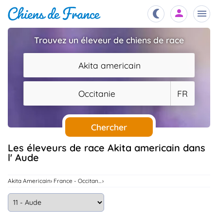
Trouvez un éleveur de chiens de race
Chiots
nibles,
Akita americain
aître
Éleveurs
Occitanie
FR
es et
mations
Étalons
ous
es
Chercher
les
po..
Chiens
Les éleveurs de race Akita americain dans
l' Aude
ndre,
gree,
..
Services
Akita Americain
France - Occitanie
tteurs,
ons ..
Assurances