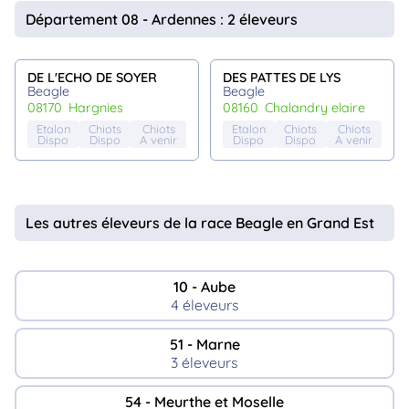
animo
Département 08 - Ardennes : 2 éleveurs
Connexion
Ou
éez
DE L'ECHO DE SOYER
DES PATTES DE LYS
tre
Beagle
Beagle
mpte
08170
hargnies
08160
chalandry elaire
Etalon
Chiots
Chiots
Etalon
Chiots
Chiots
Dispo
Dispo
A venir
Dispo
Dispo
A venir
Les autres éleveurs de la race Beagle en Grand Est
10 - Aube
4 éleveurs
51 - Marne
3 éleveurs
54 - Meurthe et Moselle