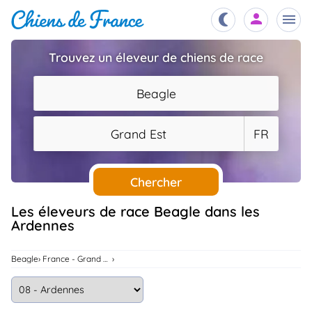
Trouvez un éleveur de chiens de race
Chiots
nibles,
Beagle
aître
Éleveurs
Grand Est
FR
es et
mations
Étalons
ous
es
Chercher
les
po..
Chiens
Les éleveurs de race Beagle dans les
Ardennes
ndre,
gree,
..
Services
Beagle
France - Grand Est
tteurs,
ons ..
Assurances