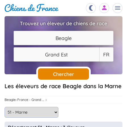
Trouvez un éleveur de chiens de race
Chiots
nibles,
Beagle
aître
Éleveurs
Grand Est
FR
es et
mations
Étalons
ous
es
Chercher
les
po..
Chiens
Les éleveurs de race Beagle dans la Marne
ndre,
gree,
..
Beagle
France - Grand Est
Services
tteurs,
ons ..
Assurances