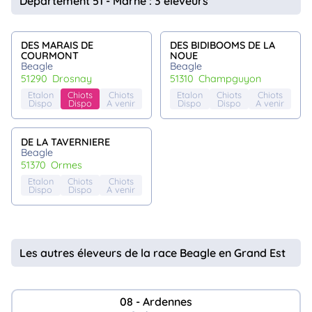
Département 51 - Marne : 3 éleveurs
animo
Connexion
Ou
DES MARAIS DE
DES BIDIBOOMS DE LA
COURMONT
NOUE
éez
Beagle
Beagle
tre
mpte
51290
drosnay
51310
champguyon
Etalon
Chiots
Chiots
Etalon
Chiots
Chiots
Dispo
Dispo
A venir
Dispo
Dispo
A venir
DE LA TAVERNIERE
Beagle
51370
ormes
Etalon
Chiots
Chiots
Dispo
Dispo
A venir
Les autres éleveurs de la race Beagle en Grand Est
08 - Ardennes