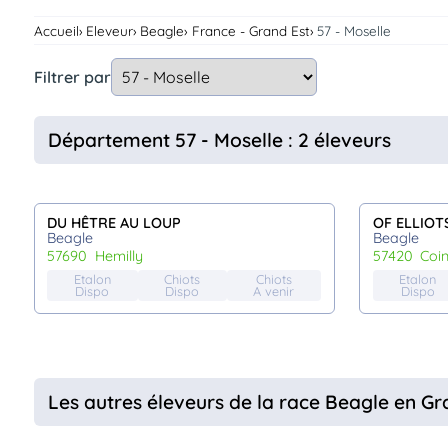
Assurances
Accueil
Eleveur
Beagle
France - Grand Est
57 - Moselle
animo
Connexion
Filtrer par
Ou
éez
tre
Département 57 - Moselle : 2 éleveurs
mpte
DU HÊTRE AU LOUP
OF ELLIOT
Beagle
Beagle
57690
hemilly
57420
coi
Etalon
Chiots
Chiots
Etalon
Dispo
Dispo
A venir
Dispo
Les autres éleveurs de la race Beagle en Gr