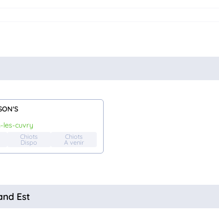
SON'S
n-les-cuvry
Chiots
Chiots
Dispo
A venir
and Est