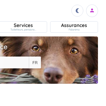
Services
Assurances
Toiletteurs, pensions ..
Fidanimo
ace
FR