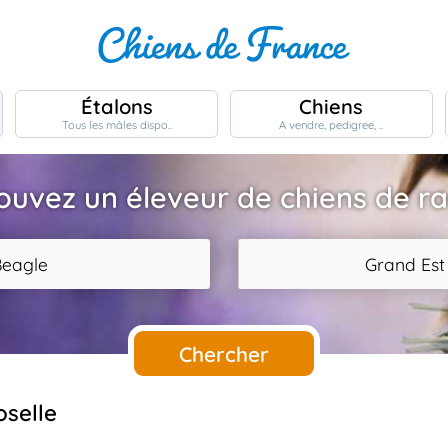
Étalons
Chiens
Tous les mâles dispo..
A vendre, pedigree, ..
ouvez un éleveur de chiens de r
Beagle
Grand Est
Chercher
oselle