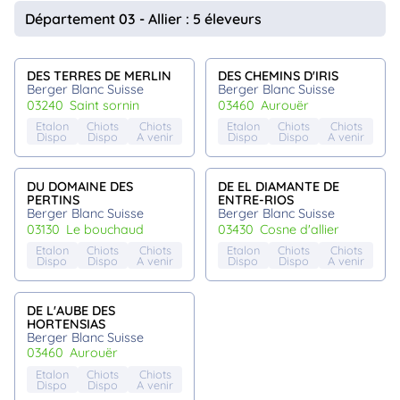
animo
Département 03 - Allier : 5 éleveurs
Connexion
Ou
éez
DES TERRES DE MERLIN
DES CHEMINS D'IRIS
tre
Berger Blanc Suisse
Berger Blanc Suisse
mpte
03240
saint sornin
03460
aurouër
Etalon
Chiots
Chiots
Etalon
Chiots
Chiots
Dispo
Dispo
A venir
Dispo
Dispo
A venir
DU DOMAINE DES
DE EL DIAMANTE DE
PERTINS
ENTRE-RIOS
Berger Blanc Suisse
Berger Blanc Suisse
03130
le bouchaud
03430
cosne d'allier
Etalon
Chiots
Chiots
Etalon
Chiots
Chiots
Dispo
Dispo
A venir
Dispo
Dispo
A venir
DE L'AUBE DES
HORTENSIAS
Berger Blanc Suisse
03460
aurouër
Etalon
Chiots
Chiots
Dispo
Dispo
A venir