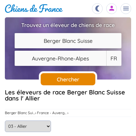
Trouvez un éleveur de chiens de race
Chiots
nibles,
Berger Blanc Suisse
aître
Éleveurs
Auvergne-Rhone-Alpes
FR
es et
mations
Étalons
ous
es
Chercher
les
po..
Chiens
Les éleveurs de race Berger Blanc Suisse
dans l' Allier
ndre,
gree,
..
Services
Berger Blanc Suisse
France - Auvergne-Rhone-Alpes
tteurs,
ons ..
Assurances