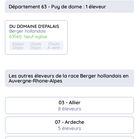
animo
Département 63 - Puy de dome : 1 éleveur
Connexion
Ou
éez
DU DOMAINE D'EPALAIS
tre
Berger hollandais
mpte
63560
neuf-eglise
Etalon
Chiots
Chiots
Dispo
Dispo
A venir
Les autres éleveurs de la race Berger hollandais en
Auvergne-Rhone-Alpes
03 - Allier
8 éleveurs
07 - Ardeche
5 éleveurs