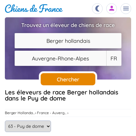
Trouvez un éleveur de chiens de race
Chiots
nibles,
Berger hollandais
aître
Éleveurs
Auvergne-Rhone-Alpes
FR
es et
mations
Étalons
ous
es
Chercher
les
po..
Chiens
Les éleveurs de race Berger hollandais
dans le Puy de dome
ndre,
gree,
..
Services
Berger Hollandais
France - Auvergne-Rhone-Alpes
tteurs,
ons ..
Assurances