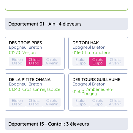
Département 01 - Ain : 4 éleveurs
DES TROIS PRÉS
DE TORLHAK
Epagneul Breton
Epagneul Breton
01270
verjon
01160
la trancliere
Etalon
Chiots
Chiots
Etalon
Chiots
Chiots
Dispo
Dispo
A venir
Dispo
Dispo
A venir
DE LA P’TITE OHANA
DES TOURS GUILLAUME
Epagneul Breton
Epagneul Breton
01340
cras sur reyssouze
amberieu-en-
01500
bugey
Etalon
Chiots
Chiots
Etalon
Chiots
Chiots
Dispo
Dispo
A venir
Dispo
Dispo
A venir
Département 15 - Cantal : 3 éleveurs