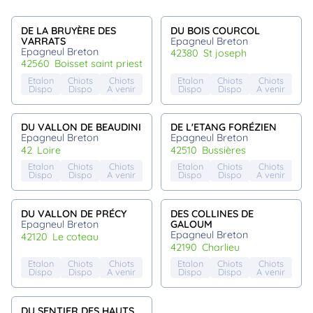
DE LA BRUYÈRE DES
DU BOIS COURCOL
VARRATS
Epagneul Breton
Epagneul Breton
42380
st joseph
42560
boisset saint priest
Etalon
Chiots
Chiots
Etalon
Chiots
Chiots
Dispo
Dispo
A venir
Dispo
Dispo
A venir
DU VALLON DE BEAUDINI
DE L'ETANG FORÉZIEN
Epagneul Breton
Epagneul Breton
42
loire
42510
bussières
Etalon
Chiots
Chiots
Etalon
Chiots
Chiots
Dispo
Dispo
A venir
Dispo
Dispo
A venir
DU VALLON DE PRÉCY
DES COLLINES DE
Epagneul Breton
GALOUM
Epagneul Breton
42120
le coteau
42190
charlieu
Etalon
Chiots
Chiots
Etalon
Chiots
Chiots
Dispo
Dispo
A venir
Dispo
Dispo
A venir
DU SENTIER DES HAUTS