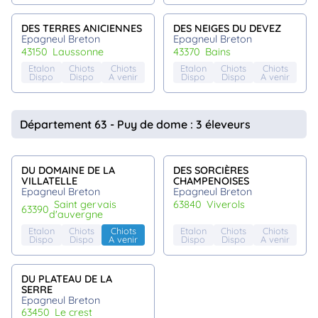
DES TERRES ANICIENNES
DES NEIGES DU DEVEZ
Epagneul Breton
Epagneul Breton
43150
laussonne
43370
bains
Etalon
Chiots
Chiots
Etalon
Chiots
Chiots
Dispo
Dispo
A venir
Dispo
Dispo
A venir
Département 63 - Puy de dome : 3 éleveurs
DU DOMAINE DE LA
DES SORCIÈRES
VILLATELLE
CHAMPENOISES
Epagneul Breton
Epagneul Breton
saint gervais
63840
viverols
63390
d'auvergne
Etalon
Chiots
Chiots
Etalon
Chiots
Chiots
Dispo
Dispo
A venir
Dispo
Dispo
A venir
DU PLATEAU DE LA
SERRE
Epagneul Breton
63450
le crest