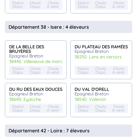
Etalon
Chiots
Chiots
Etalon
Chiots
Chiots
Dispo
Dispo
A venir
Dispo
Dispo
A venir
Département 38 - Isere : 4 éleveurs
DE LA BELLE DES
DU PLATEAU DES RAMÉES
BRUYÈRES
Epagneul Breton
Epagneul Breton
38250
lans en vercors
38440
villeneuve de marc
Etalon
Chiots
Chiots
Etalon
Chiots
Chiots
Dispo
Dispo
A venir
Dispo
Dispo
A venir
DU RU DES EAUX DOUCES
DU VAL D'ORELL
Epagneul Breton
Epagneul Breton
38690
eydoche
38540
valencin
Etalon
Chiots
Chiots
Etalon
Chiots
Chiots
Dispo
Dispo
A venir
Dispo
Dispo
A venir
Département 42 - Loire : 7 éleveurs