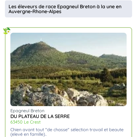
animo
Les éleveurs de race Epagneul Breton à la une en
Auvergne-Rhone-Alpes
Connexion
Ou
éez
tre
mpte
Epagneul Breton
DU PLATEAU DE LA SERRE
63450 Le Crest
chien avant tout "de chasse" sélection travail et beaute
(elevé en famille)