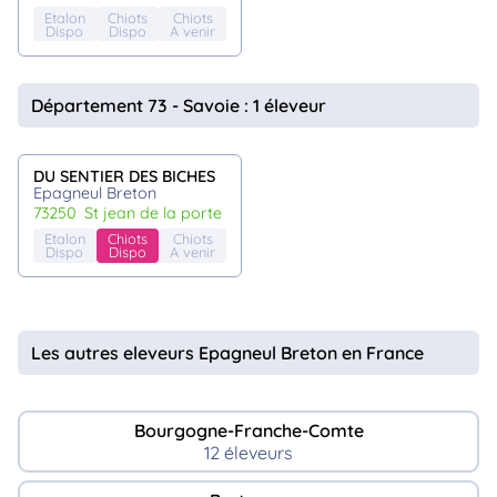
Etalon
Chiots
Chiots
Dispo
Dispo
A venir
Département 73 - Savoie : 1 éleveur
DU SENTIER DES BICHES
Epagneul Breton
73250
st jean de la porte
Etalon
Chiots
Chiots
Dispo
Dispo
A venir
Les autres eleveurs Epagneul Breton en France
Bourgogne-Franche-Comte
12 éleveurs