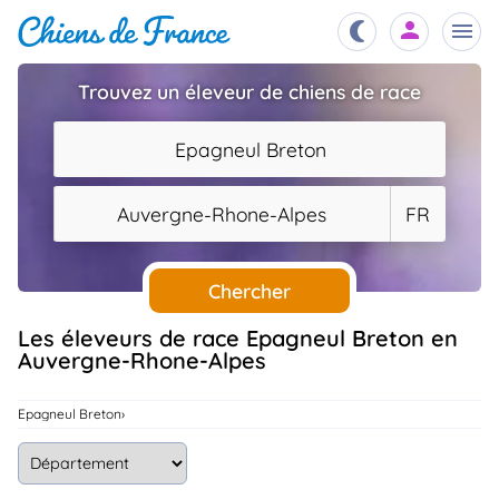
Trouvez un éleveur de chiens de race
Chiots
nibles,
Epagneul Breton
aître
Éleveurs
Auvergne-Rhone-Alpes
FR
es et
mations
Étalons
ous
es
Chercher
les
po..
Chiens
Les éleveurs de race Epagneul Breton en
Auvergne-Rhone-Alpes
ndre,
gree,
..
Services
Epagneul Breton
tteurs,
ons ..
Assurances