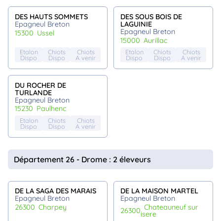
DES HAUTS SOMMETS
DES SOUS BOIS DE
Epagneul Breton
LAGUINIE
Epagneul Breton
15300
ussel
15000
aurillac
Etalon
Chiots
Chiots
Etalon
Chiots
Chiots
Dispo
Dispo
A venir
Dispo
Dispo
A venir
DU ROCHER DE
TURLANDE
Epagneul Breton
15230
paulhenc
Etalon
Chiots
Chiots
Dispo
Dispo
A venir
Département 26 - Drome : 2 éleveurs
DE LA SAGA DES MARAIS
DE LA MAISON MARTEL
Epagneul Breton
Epagneul Breton
26300
charpey
chateauneuf sur
26300
isere