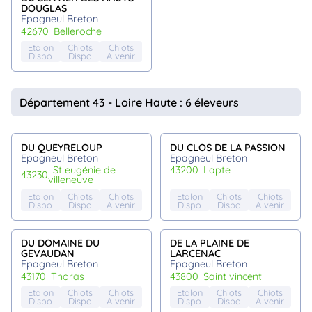
DOUGLAS
Epagneul Breton
42670
belleroche
Etalon
Chiots
Chiots
Dispo
Dispo
A venir
Département 43 - Loire Haute : 6 éleveurs
DU QUEYRELOUP
DU CLOS DE LA PASSION
Epagneul Breton
Epagneul Breton
st eugénie de
43200
lapte
43230
villeneuve
Etalon
Chiots
Chiots
Etalon
Chiots
Chiots
Dispo
Dispo
A venir
Dispo
Dispo
A venir
DU DOMAINE DU
DE LA PLAINE DE
GEVAUDAN
LARCENAC
Epagneul Breton
Epagneul Breton
43170
thoras
43800
saint vincent
Etalon
Chiots
Chiots
Etalon
Chiots
Chiots
Dispo
Dispo
A venir
Dispo
Dispo
A venir