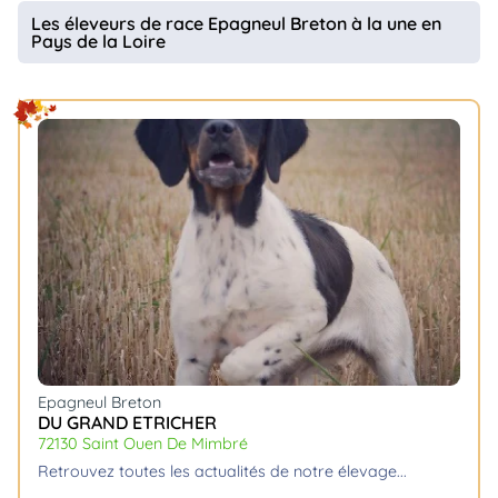
animo
Les éleveurs de race Epagneul Breton à la une en
Pays de la Loire
Connexion
Ou
éez
tre
mpte
Epagneul Breton
DU GRAND ETRICHER
72130 Saint Ouen De Mimbré
retrouvez toutes les actualités de notre élevage.