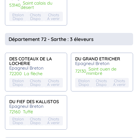
saint calais du
53140
désert
Etalon
Chiots
Chiots
Dispo
Dispo
A venir
Département 72 - Sarthe : 3 éleveurs
DES COTEAUX DE LA
DU GRAND ETRICHER
LOCHERIE
Epagneul Breton
Epagneul Breton
saint ouen de
72130
mimbré
72200
la flèche
Etalon
Chiots
Chiots
Etalon
Chiots
Chiots
Dispo
Dispo
A venir
Dispo
Dispo
A venir
DU FIEF DES KALLISTOS
Epagneul Breton
72160
tuffé
Etalon
Chiots
Chiots
Dispo
Dispo
A venir