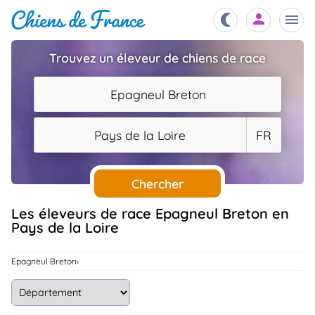
Trouvez un éleveur de chiens de race
Chiots
nibles,
Epagneul Breton
aître
Éleveurs
Pays de la Loire
FR
es et
mations
Étalons
ous
es
Chercher
les
po..
Chiens
Les éleveurs de race Epagneul Breton en
Pays de la Loire
ndre,
gree,
..
Services
Epagneul Breton
tteurs,
ons ..
Assurances