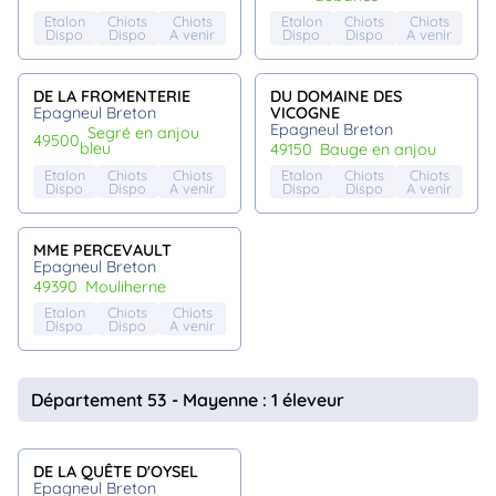
Etalon
Chiots
Chiots
Etalon
Chiots
Chiots
Dispo
Dispo
A venir
Dispo
Dispo
A venir
DE LA FROMENTERIE
DU DOMAINE DES
Epagneul Breton
VICOGNE
Epagneul Breton
segré en anjou
49500
bleu
49150
bauge en anjou
Etalon
Chiots
Chiots
Etalon
Chiots
Chiots
Dispo
Dispo
A venir
Dispo
Dispo
A venir
MME PERCEVAULT
Epagneul Breton
49390
mouliherne
Etalon
Chiots
Chiots
Dispo
Dispo
A venir
Département 53 - Mayenne : 1 éleveur
DE LA QUÊTE D'OYSEL
Epagneul Breton