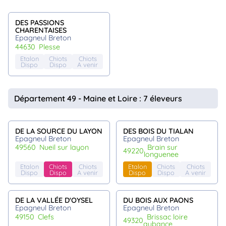
DES PASSIONS
CHARENTAISES
Epagneul Breton
44630
plesse
Etalon
Chiots
Chiots
Dispo
Dispo
A venir
Département 49 - Maine et Loire : 7 éleveurs
DE LA SOURCE DU LAYON
DES BOIS DU TIALAN
Epagneul Breton
Epagneul Breton
49560
nueil sur layon
brain sur
49220
longuenee
Etalon
Chiots
Chiots
Etalon
Chiots
Chiots
Dispo
Dispo
A venir
Dispo
Dispo
A venir
DE LA VALLÉE D'OYSEL
DU BOIS AUX PAONS
Epagneul Breton
Epagneul Breton
49150
clefs
brissac loire
49320
aubance