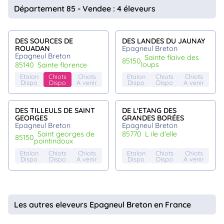
Département 85 - Vendee : 4 éleveurs
DES SOURCES DE
DES LANDES DU JAUNAY
ROUADAN
Epagneul Breton
Epagneul Breton
sainte flaive des
85150
loups
85140
sainte florence
Etalon
Chiots
Chiots
Etalon
Chiots
Chiots
Dispo
Dispo
A venir
Dispo
Dispo
A venir
DES TILLEULS DE SAINT
DE L'ETANG DES
GEORGES
GRANDES BORÉES
Epagneul Breton
Epagneul Breton
saint georges de
85770
l ile d'elle
85150
pointindoux
Etalon
Chiots
Chiots
Etalon
Chiots
Chiots
Dispo
Dispo
A venir
Dispo
Dispo
A venir
Les autres eleveurs Epagneul Breton en France