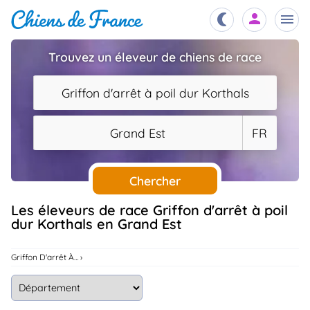
Trouvez un éleveur de chiens de race
Chiots
nibles,
Griffon d'arrêt à poil dur Korthals
aître
Éleveurs
Grand Est
FR
es et
mations
Étalons
ous
es
Chercher
les
po..
Chiens
Les éleveurs de race Griffon d'arrêt à poil
dur Korthals en Grand Est
ndre,
gree,
..
Services
Griffon D'arrêt À Poil Dur Korthals
tteurs,
ons ..
Assurances