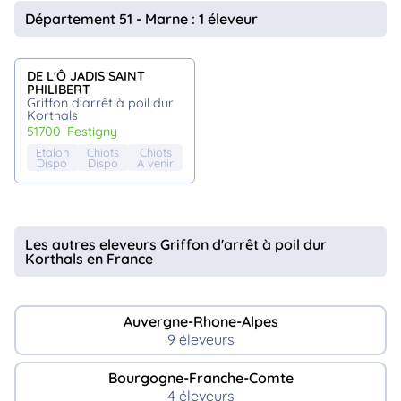
animo
Département 51 - Marne : 1 éleveur
Connexion
Ou
éez
DE L'Ô JADIS SAINT
tre
PHILIBERT
mpte
Griffon d'arrêt à poil dur
Korthals
51700
festigny
Etalon
Chiots
Chiots
Dispo
Dispo
A venir
Les autres eleveurs Griffon d'arrêt à poil dur
Korthals en France
Auvergne-Rhone-Alpes
9 éleveurs
Bourgogne-Franche-Comte
4 éleveurs