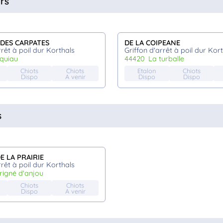
rs
DES CARPATES
DE LA COIPEANE
rrêt à poil dur Korthals
Griffon d'arrêt à poil dur Kor
nquiau
44420
la turballe
Chiots
Chiots
Etalon
Chiots
Dispo
A venir
Dispo
Dispo
s
E LA PRAIRIE
rrêt à poil dur Korthals
origné d'anjou
Chiots
Chiots
Dispo
A venir