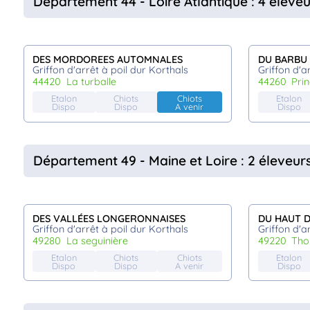
Département 44 - Loire Atlantique : 4 éleveu
DES MORDOREES AUTOMNALES
DU BARBU 
Griffon d'arrêt à poil dur Korthals
Griffon d'a
44420
la turballe
44260
pri
Etalon
Chiots
Chiots
Etalon
Dispo
Dispo
A venir
Dispo
Département 49 - Maine et Loire : 2 éleveur
DES VALLÉES LONGERONNAISES
DU HAUT D
Griffon d'arrêt à poil dur Korthals
Griffon d'a
49280
la seguinière
49220
th
Etalon
Chiots
Chiots
Etalon
Dispo
Dispo
A venir
Dispo