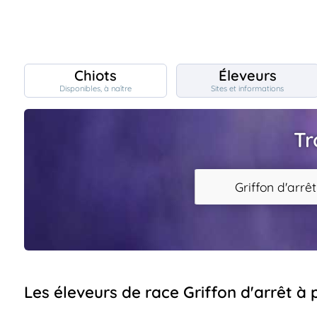
Chiots
Éleveurs
Disponibles, à naître
Sites et informations
Chiots
nibles,
aître
Tr
Éleveurs
es et
mations
Étalons
Griffon d'arrêt
ous
es
les
po..
Chiens
ndre,
gree,
..
Services
Les éleveurs de race Griffon d'arrêt à 
tteurs,
ons ..