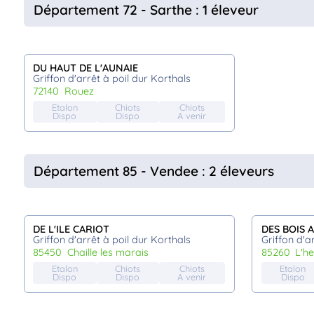
Département 72 - Sarthe : 1 éleveur
DU HAUT DE L'AUNAIE
Griffon d'arrêt à poil dur Korthals
72140
rouez
Etalon
Chiots
Chiots
Dispo
Dispo
A venir
Département 85 - Vendee : 2 éleveurs
DE L'ILE CARIOT
DES BOIS 
Griffon d'arrêt à poil dur Korthals
Griffon d'a
85450
chaille les marais
85260
l'
Etalon
Chiots
Chiots
Etalon
Dispo
Dispo
A venir
Dispo