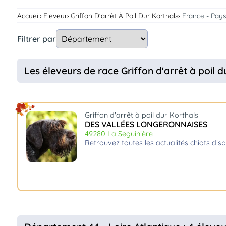
Assurances
Accueil
Eleveur
Griffon D'arrêt À Poil Dur Korthals
France - Pays
animo
Connexion
Filtrer par
Ou
éez
tre
Les éleveurs de race Griffon d'arrêt à poil d
mpte
Griffon d'arrêt à poil dur Korthals
DES VALLÉES LONGERONNAISES
49280 La Seguinière
retrouvez toutes les actualités chiots di