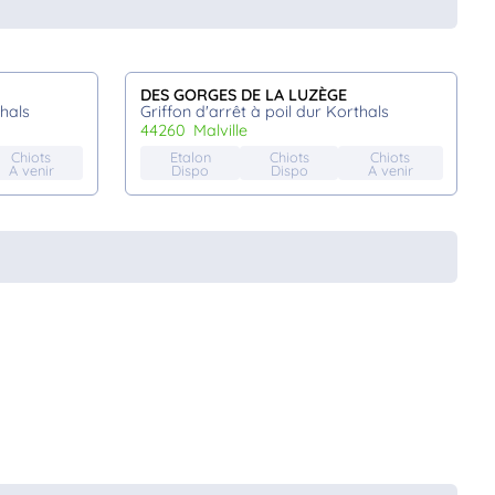
DES GORGES DE LA LUZÈGE
thals
Griffon d'arrêt à poil dur Korthals
44260
malville
Chiots
Etalon
Chiots
Chiots
A venir
Dispo
Dispo
A venir