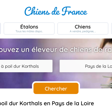
Étalons
Chiens
Tous les mâles dispo..
A vendre, pedigree, ..
ouvez un éleveur de chiens de r
 à poil dur Korthals
Pays de la Lo
Chercher
poil dur Korthals en Pays de la Loire