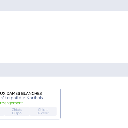
AUX DAMES BLANCHES
rrêt à poil dur Korthals
herbergement
Chiots
Chiots
Dispo
A venir