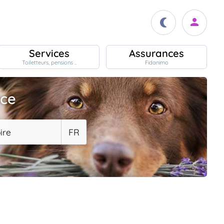
Services
Assurances
Toiletteurs, pensions ..
Fidanimo
ace
ire
FR