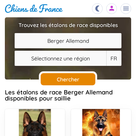
Trouvez les étalons de race disponibles
Chiots
nibles,
Berger Allemand
aître
Éleveurs
Sélectionnez une région
FR
es et
mations
Étalons
ous
es
Chercher
les
po..
Chiens
Les étalons de race Berger Allemand
disponibles pour saillie
ndre,
gree,
..
Services
tteurs,
ons ..
Assurances