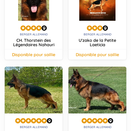
animo
Connexion
Ou
éez
tre
mpte
BERGER ALLEMAND
BERGER ALLEMAND
CH. Thorstein des
U'zako de la Petite
Légendaires Nahauri
Laeticia
disponible pour saillie
disponible pour saillie
BERGER ALLEMAND
BERGER ALLEMAND