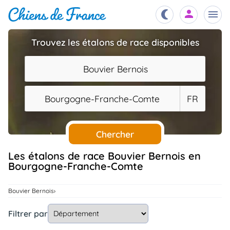
Trouvez les étalons de race disponibles
Chiots
nibles,
Bouvier Bernois
aître
Éleveurs
Bourgogne-Franche-Comte
FR
es et
mations
Étalons
ous
es
Chercher
les
po..
Chiens
Les étalons de race Bouvier Bernois en
Bourgogne-Franche-Comte
ndre,
gree,
..
Services
Bouvier Bernois
tteurs,
ons ..
Filtrer par
Assurances