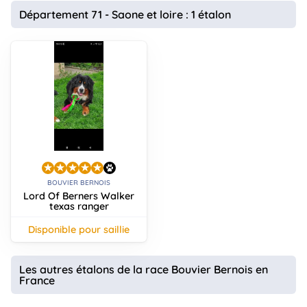
animo
Département 71 - Saone et loire : 1 étalon
Connexion
Ou
éez
tre
mpte
BOUVIER BERNOIS
Lord Of Berners Walker
texas ranger
disponible pour saillie
Les autres étalons de la race Bouvier Bernois en
France